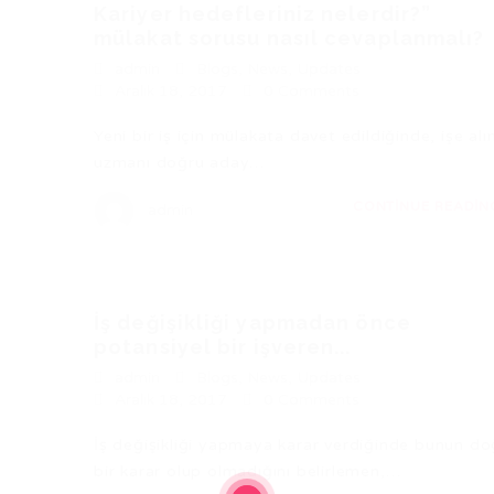
Kariyer hedefleriniz nelerdir?”
mülakat sorusu nasıl cevaplanmalı?
admin
Blogs
,
News
,
Updates
Aralık 18, 2017
0 Comments
Yeni bir iş için mülakata davet edildiğinde, işe al
uzmanı doğru aday…
CONTINUE READI
admin
İş değişikliği yapmadan önce
potansiyel bir işveren...
admin
Blogs
,
News
,
Updates
Aralık 18, 2017
0 Comments
İş değişikliği yapmaya karar verdiğinde bunun do
bir karar olup olmadığını belirlemen,…