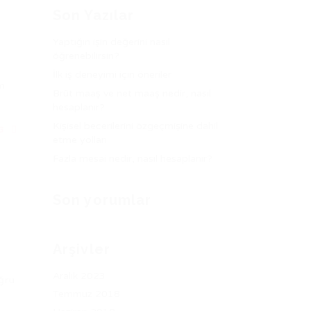
Son Yazılar
Yaptığın işin değerini nasıl
öğrenebilirsin?
İlk iş deneyimi için öneriler
ım
Brüt maaş ve net maaş nedir, nasıl
hesaplanır?
Kişisel becerilerini özgeçmişine dahil
NG
etme yolları
Fazla mesai nedir, nasıl hesaplanır?
Son yorumlar
Arşivler
Aralık 2023
ğru
Temmuz 2018