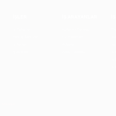
İŞLER
İŞ ARAYANLAR
İ
İş Paketleri
Kullanıcı Panosu
El
Yeni İş İlanı Ver
CV Paketleri
İşv
İş İlanları
Adaylar
İş
İşverenler
Aday Tablosu
İş 
İş 
İş 
s Medya