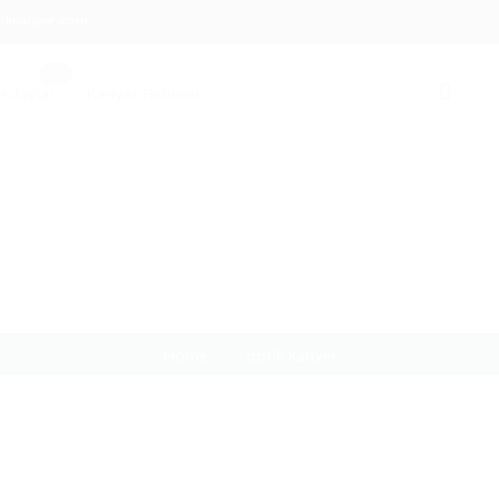
ikkariyer.com
0
Adaylar
Kariyer Rehberi
Etiket:
optik kariyer
Home
optik kariyer