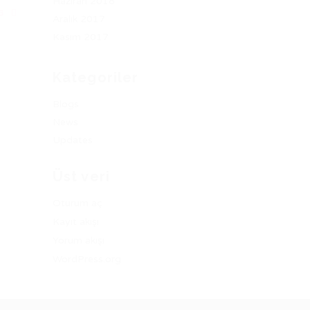
Haziran 2018
NG
Aralık 2017
Kasım 2017
Kategoriler
Blogs
News
Updates
Üst veri
Oturum aç
Kayıt akışı
Yorum akışı
WordPress.org