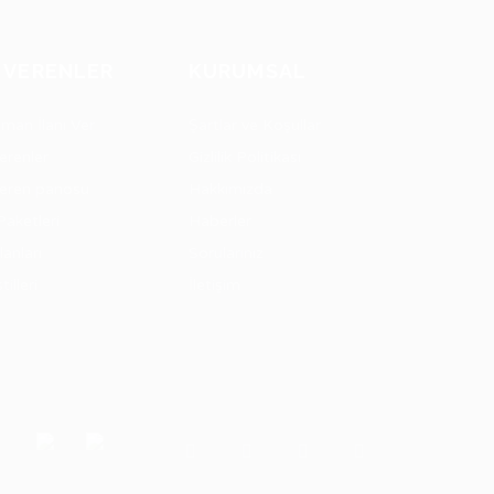
Ş VERENLER
KURUMSAL
eman İlanı Ver
Şartlar ve Koşullar
erenler
Gizlilik Politikası
veren panosu
Hakkımızda
Paketleri
Haberler
İlanları
Sorularınız
stilleri
İletişim