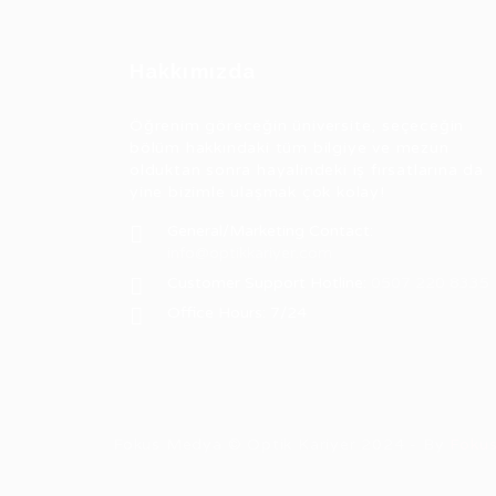
Hakkımızda
Öğrenim göreceğin üniversite, seçeceğin
bölüm hakkındaki tüm bilgiye ve mezun
olduktan sonra hayalindeki iş fırsatlarına da
yine bizimle ulaşmak çok kolay!
General/Marketing Contact:
info@optikkariyer.com
Customer Support Hotline:
0507 220 8335
Office Hours: 7/24
Fokus Medya © Optik Kariyer 2024 - By
Foku