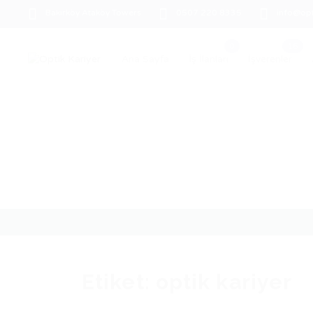
Bakırköy Ataköy Towers
0507 220 8335
info@opt
Ana Sayfa
İş İlanları
İşverenler
Etiket:
optik kariyer