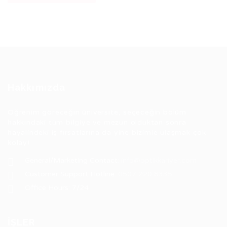
Hakkımızda
Öğrenim göreceğin üniversite, seçeceğin bölüm
hakkındaki tüm bilgiye ve mezun olduktan sonra
hayalindeki iş fırsatlarına da yine bizimle ulaşmak çok
kolay!
General/Marketing Contact:
info@optikkariyer.com
Customer Support Hotline:
0507 220 8335
Office Hours: 7/24
İŞLER