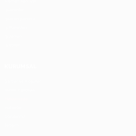
Eleman İlanı Ver
İşverenler
İşveren panosu
İş Paketleri
İş İlanları
İş stilleri
KURUMSAL
Şartlar ve Koşullar
Gizlilik Politikası
Hakkımızda
Haberler
Sorularınız
İletişim