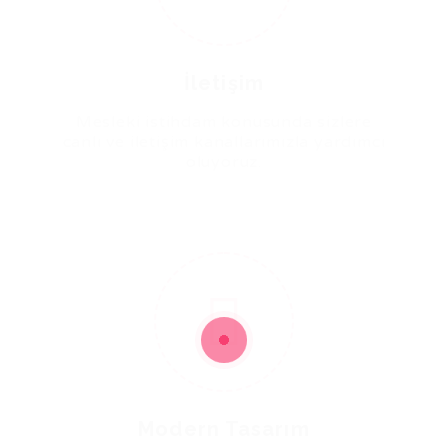
İletişim
Mesleki istihdam konusunda sizlere
canlı ve iletişim kanallarımızla yardımcı
oluyoruz.
3
Modern Tasarım