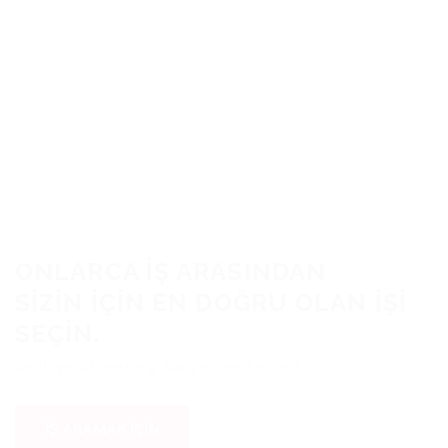
ONLARCA IŞ ARASINDAN
SIZIN IÇIN EN DOĞRU OLAN IŞI
SEÇIN.
Optisyenlik mesleği kariyer merkezimiz...
İŞ ARAMAK İÇIN