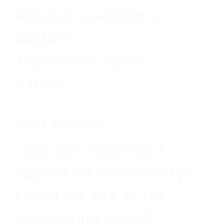
edinerek aradığım işi
buldum.
Teşekkürler Optik
Kariyer...
Merve Akgünsoy
İstanbul
I just got a job that I
applied for via careerfy!
I used the site all the
time during my job