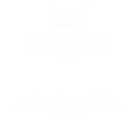
Online CV
Cv hazırlamak çok kolay siz sadece
bilgilerinizi giriyorsunuz. Sistem
otomatik olarak size cv hazırlayıp
veriyor.
OPTIK KARIYER EKIBIMIZ
Sizlerin daha iyi hizmet alabilmeleri için ekibimizi
genişletiyoruz...