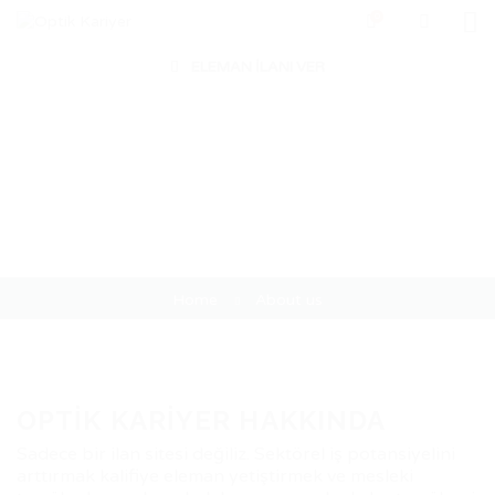
0
ELEMAN İLANI VER
About us
Home
About us
OPTIK KARIYER HAKKINDA
Sadece bir ilan sitesi değiliz. Sektörel iş potansiyelini
arttırmak kalifiye eleman yetiştirmek ve mesleki