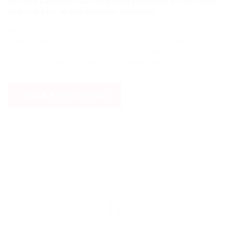
tecrübe kazandırmak daha sonrasında da bu tecrübeyi
doğru iş yeri ile buluşturmak amacımız.
Meslek içi eğitim paketlerimize mutlaka göz atın. Bu
güne kadar yapılan tüm eğitim sisteminden daha kısa
süreli ve daha hızlı öğrenme şansını yakalayın. Cv
oluşturun ve gelen iş tekliflerini değerlendirin.
BAŞLICA ADAYLARIMIZ