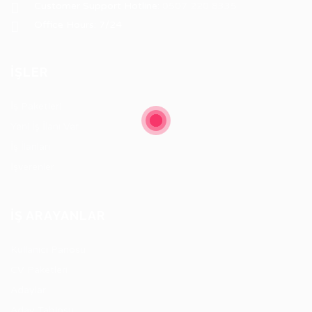
Customer Support Hotline:
0507 220 8335
Office Hours: 7/24
İŞLER
İş Paketleri
Yeni İş İlanı Ver
İş İlanları
İşverenler
İŞ ARAYANLAR
Kullanıcı Panosu
CV Paketleri
Adaylar
Aday Tablosu