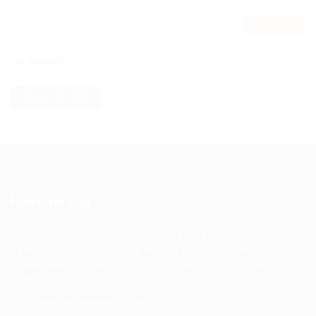
RSS Feed
No Record
Sorry! Does not match record with your keyword
Change your filter keywords to re-submit
OR
RESET FILTERS
Hakkımızda
Öğrenim göreceğin üniversite, seçeceğin bölüm
hakkındaki tüm bilgiye ve mezun olduktan sonra
hayalindeki iş fırsatlarına da yine bizimle ulaşmak çok
kolay!
General/Marketing Contact:
info@optikkariyer.com