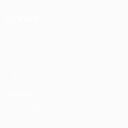
İŞ VERENLER
Eleman İlanı Ver
İşverenler
İşveren panosu
İş Paketleri
İş İlanları
İş stilleri
KURUMSAL
Şartlar ve Koşullar
Gizlilik Politikası
Hakkımızda