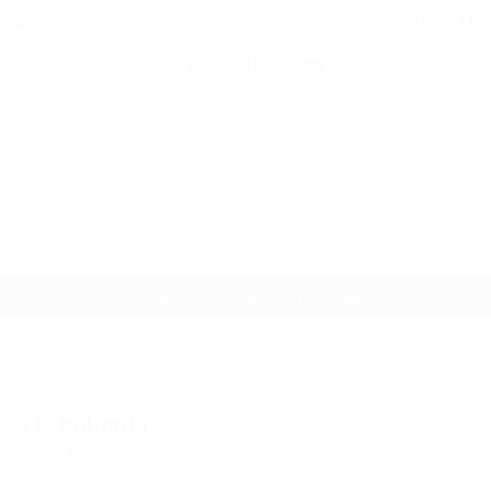
0
ELEMAN İLANI VER
Listing W/O/F Style6
Home
Listing W/O/F Style6
0
İş bulundu
Burada gösterilen: 0 iş