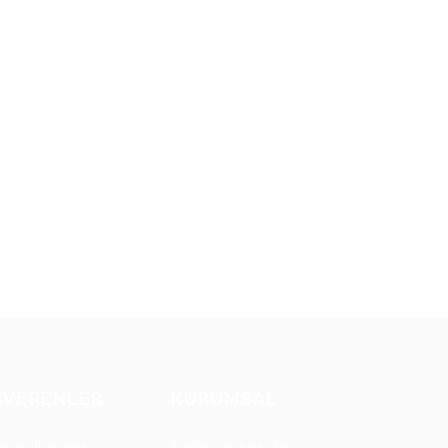
Ş VERENLER
KURUMSAL
eman İlanı Ver
Şartlar ve Koşullar