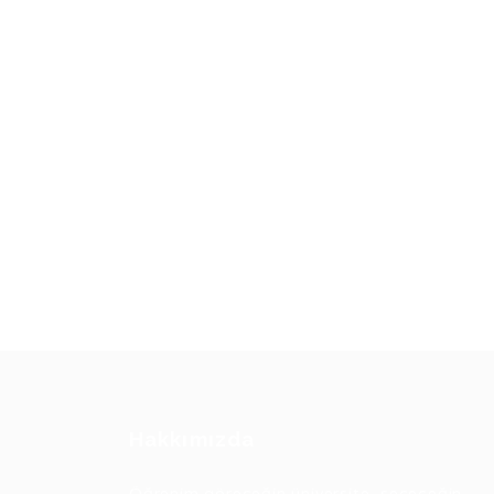
Hakkımızda
Öğrenim göreceğin üniversite, seçeceğin