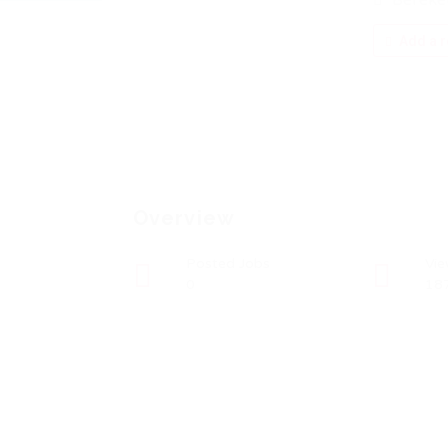
Bereket
Add a r
Overview
Posted Jobs
Vi
0
18