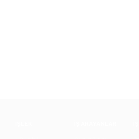
İŞLER
İŞ ARAYANLAR
İ
İş Paketleri
Kullanıcı Panosu
El