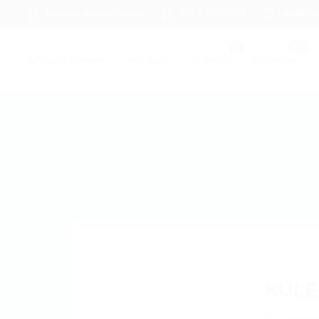
Bakırköy Ataköy Towers
0507 220 8335
info@opt
Ana Sayfa
İş İlanları
İşverenler
KULE