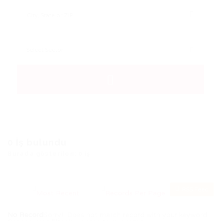
0
İş bulundu
Burada gösterilen: 0 iş
RSS Feed
No Record
Sorry! Does not match record with your keyword