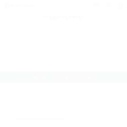
0
ELEMAN İLANI VER
Listing W/T/S Style4
Home
Listing W/T/S Style4