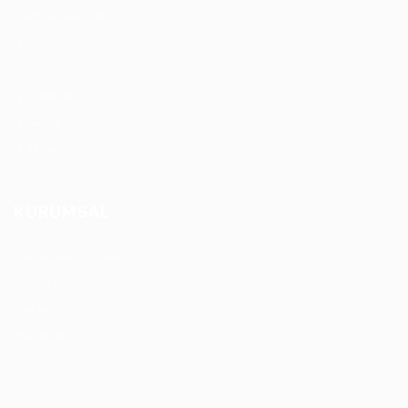
Eleman İlanı Ver
İşverenler
İşveren panosu
İş Paketleri
İş İlanları
İş stilleri
KURUMSAL
Şartlar ve Koşullar
Gizlilik Politikası
Hakkımızda
Haberler
Sorularınız
İletişim