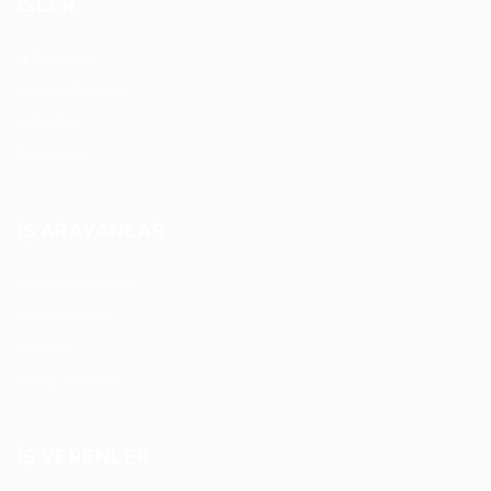
İŞLER
İş Paketleri
Yeni İş İlanı Ver
İş İlanları
İşverenler
İŞ ARAYANLAR
Kullanıcı Panosu
CV Paketleri
Adaylar
Aday Tablosu
İŞ VERENLER