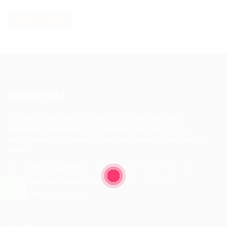
Change your filter keywords to re-submit
OR
RESET FILTERS
Hakkımızda
Öğrenim göreceğin üniversite, seçeceğin bölüm
hakkındaki tüm bilgiye ve mezun olduktan sonra
hayalindeki iş fırsatlarına da yine bizimle ulaşmak çok
kolay!
General/Marketing Contact:
info@optikkariyer.com
Customer Support Hotline:
0507 220 8335
Office Hours: 7/24