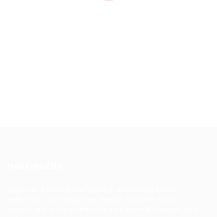
Hakkımızda
Öğrenim göreceğin üniversite, seçeceğin bölüm
hakkındaki tüm bilgiye ve mezun olduktan sonra
hayalindeki iş fırsatlarına da yine bizimle ulaşmak çok