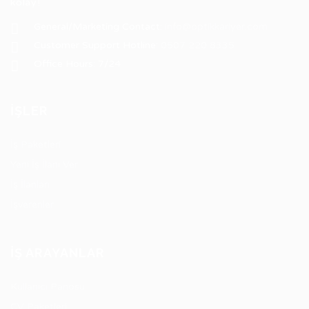
kolay!
General/Marketing Contact:
info@optikkariyer.com
Customer Support Hotline:
0507 220 8335
Office Hours: 7/24
İŞLER
İş Paketleri
Yeni İş İlanı Ver
İş İlanları
İşverenler
İŞ ARAYANLAR
Kullanıcı Panosu
CV Paketleri