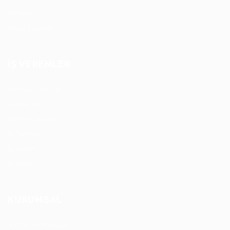
Adaylar
Aday Tablosu
İŞ VERENLER
Eleman İlanı Ver
İşverenler
İşveren panosu
İş Paketleri
İş İlanları
İş stilleri
KURUMSAL
Şartlar ve Koşullar