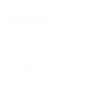
Merkur Wins
Add a review
Follow
Overview
Sectors
Mağaza Müdürü
Posted Jobs
0