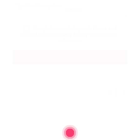
Reload
Onay kutusunu tıklayarak
Terms and
Conditions
ve
Privacy Policy
-kabul etmiş
olursunuz