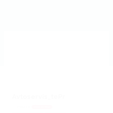
Avtoservis_tePr
Moscow
View on Map