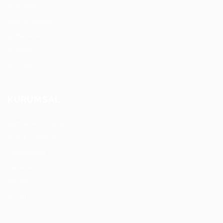
İşverenler
İşveren panosu
İş Paketleri
İş İlanları
İş stilleri
KURUMSAL
Şartlar ve Koşullar
Gizlilik Politikası
Hakkımızda
Haberler
Sorularınız
İletişim