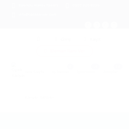
Bakırköy Ataköy Towers
0507 220 8335
info@optikkariyer.com
0
Giriş
Kayıt
Eleman İlanı Ver
Ana Sayfa
İş İlanları
İşverenler
Adaylar
Kariyer Rehberi