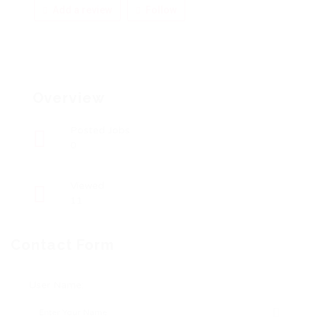
Add a review
Follow
Overview
Posted Jobs
0
Viewed
11
Contact Form
User Name: