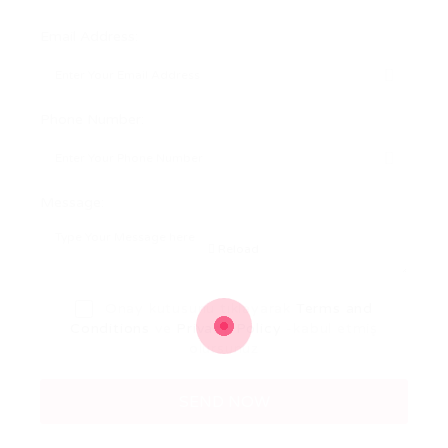
Email Address:
Phone Number:
Message:
Reload
Onay kutusunu tıklayarak
Terms and
Conditions
ve
Privacy Policy
-kabul etmiş
olursunuz