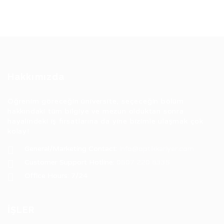
Hakkımızda
Öğrenim göreceğin üniversite, seçeceğin bölüm
hakkındaki tüm bilgiye ve mezun olduktan sonra
hayalindeki iş fırsatlarına da yine bizimle ulaşmak çok
kolay!
General/Marketing Contact:
info@optikkariyer.com
Customer Support Hotline:
0507 220 8335
Office Hours: 7/24
İŞLER